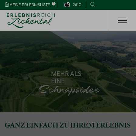
0
MEINE ERLEBNISLISTE
26°C
MEHR ALS
EINE
Schnapsidee
GANZ EINFACH ZU IHREM ERLEBNIS