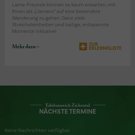
Lama-Freunde können es kaum erwarten, mit
Ihnen als „Llamero“ auf eine besondere
Wanderung zu gehen. Ganz viele
Streicheleinheiten und lustige, entspannte
Momente inklusive!
ZUR
Mehr dazu
ERLEBNISLISTE
Erlebnisreich Zickental
NÄCHSTE TERMINE
Keine Nachrichten verfügbar.