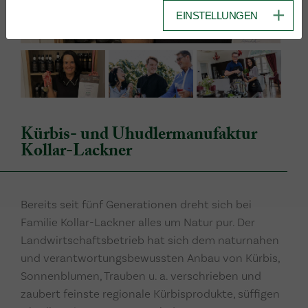
EINSTELLUNGEN
Kürbis- und Uhudlermanufaktur
Kollar-Lackner
Bereits seit fünf Generationen dreht sich bei
Familie Kollar-Lackner alles um Natur pur. Der
Landwirtschaftsbetrieb hat sich dem naturnahen
und verantwortungsbewussten Anbau von Kürbis,
Sonnenblumen, Trauben u. a. verschrieben und
zaubert feinste regionale Kürbisprodukte, süffigen