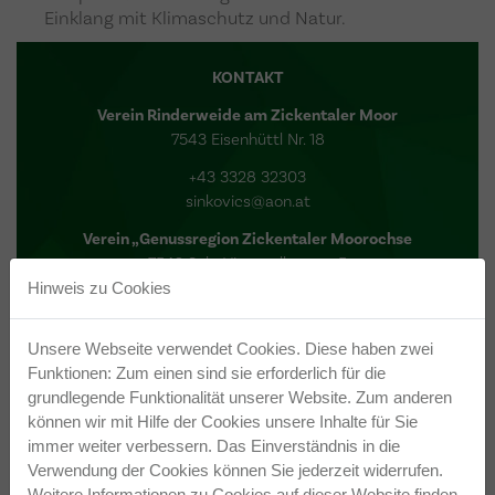
Einklang mit Klimaschutz und Natur.
KONTAKT
Verein Rinderweide am Zickentaler Moor
7543 Eisenhüttl Nr. 18
+43 3328 32303
sinkovics@aon.at
Verein „Genussregion Zickentaler Moorochse
7542 Sulz, Vitaquellenweg 5
Hinweis zu Cookies
+43 680 20 59 756
sulzfrank@u
tanet.at
www.moorochse.at
Unsere Webseite verwendet Cookies. Diese haben zwei
Funktionen: Zum einen sind sie erforderlich für die
Bezugsmöglichkeit:
grundlegende Funktionalität unserer Website. Zum anderen
Die Spezialitäten vom Zickentaler Moorochsen sind in
können wir mit Hilfe der Cookies unsere Inhalte für Sie
Bauernläden und auf Bestellung bei der Fa. Stefri
immer weiter verbessern. Das Einverständnis in die
Frischeteam Halper in 7531 Kemeten, Steinbrückl 21
Verwendung der Cookies können Sie jederzeit widerrufen.
erhältlich.
Weitere Informationen zu Cookies auf dieser Website finden