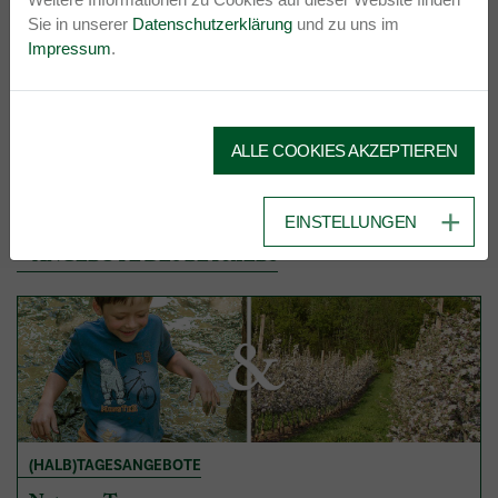
+43 3352 6220
Sie in unserer
Datenschutzerklärung
und zu uns im
bestellung@stefri.at
Impressum
.
www.stefri.at
ROUTENPLANUNG
ALLE COOKIES AKZEPTIEREN
EINSTELLUNGEN
ANGEBOTE DES BETRIEBS
(HALB)TAGESANGEBOTE