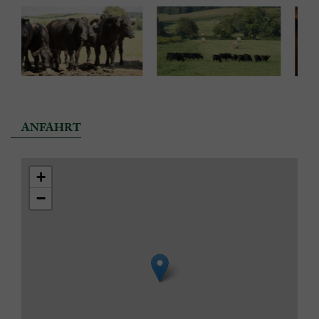
ANFAHRT
+
−