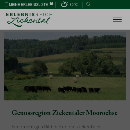
0
MEINE ERLEBNISLISTE
35°C
Genussregion Zickentaler Moorochse
Ein prächtiges Bild bieten die Zickentaler