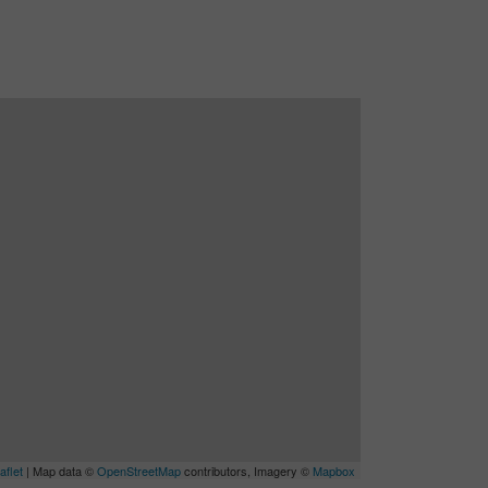
aflet
| Map data ©
OpenStreetMap
contributors, Imagery ©
Mapbox