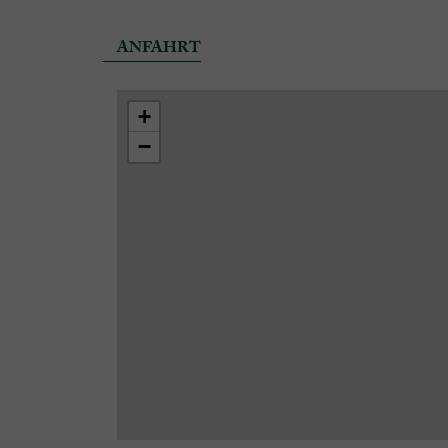
ANFAHRT
+
−