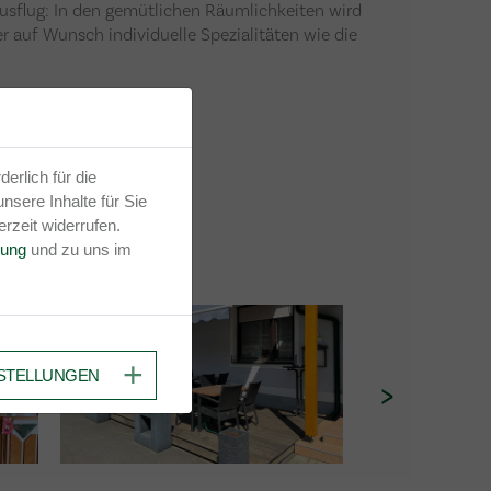
usflug: In den gemütlichen Räumlichkeiten wird
er auf Wunsch individuelle Spezialitäten wie die
erlich für die
nsere Inhalte für Sie
rzeit widerrufen.
rung
und zu uns im
STELLUNGEN