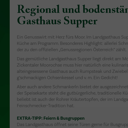
Regional und bodenstän
Gasthaus Supper
Ein Genusswirt mit Herz fürs Moor. Im Landgasthaus Supp
Küche am Programm. Besonderes Highlight: allerlei Sc
der zu den offiziellen „Genussregionen Österreich“ zählt.
Das gemütliche Landgasthaus Supper liegt direkt am Moor
Zickentaler Moorochse muss hier natürlich eine kulinaris
alteingesessene Gasthaus auch Rumpsteak und Zwiebel
g’schmackigen Ochsenkessel und v. m. Ein Gedicht!
Aber auch andere Schmankerln bietet der ausgezeichnet
der Speisekarte steht die gutbürgerliche, traditionelle 
beliebt ist auch der Rohrer Kräutertopfen, der im Landg
Feinschmecker-Tradition hat.
EXTRA-TIPP: Feiern & Busgruppen
Das Landgasthaus öffnet seine Türen gerne für Busgruppe