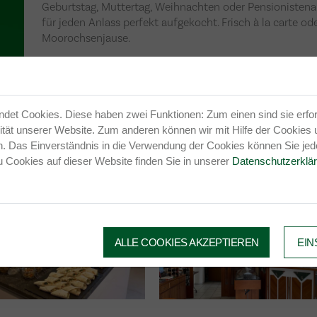
Geburtstag, Muttertag, Weihnachten oder Pensionistena
für jeden Anlass perfekt aufgekocht. Frisch à la carte od
Moorochsenjause.
et Cookies. Diese haben zwei Funktionen: Zum einen sind sie erford
tät unserer Website. Zum anderen können wir mit Hilfe der Cookies u
. Das Einverständnis in die Verwendung der Cookies können Sie jede
u Cookies auf dieser Website finden Sie in unserer
Datenschutzerklä
ALLE COOKIES AKZEPTIEREN
EIN