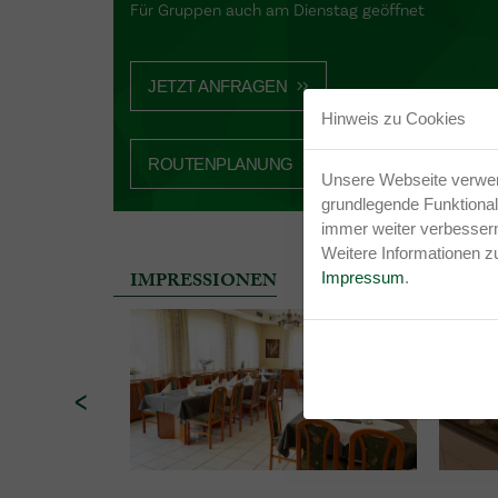
Für Gruppen auch am Dienstag geöffnet
JETZT ANFRAGEN
Hinweis zu Cookies
ROUTENPLANUNG
Unsere Webseite verwend
grundlegende Funktionali
immer weiter verbessern
Weitere Informationen z
Impressum
.
IMPRESSIONEN