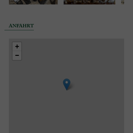
ANFAHRT
+
−