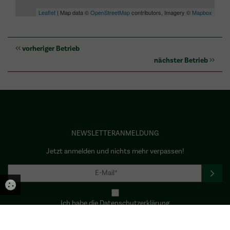
Leaflet
| Map data ©
OpenStreetMap
contributors, Imagery ©
Mapbox
vorheriger Betrieb
nächster Betrieb
NEWSLETTERANMELDUNG
Jetzt anmelden und nichts mehr verpassen!
Ich habe die Datenschutzerklärung
gelesen und stimme dieser ausdrücklich zu.*