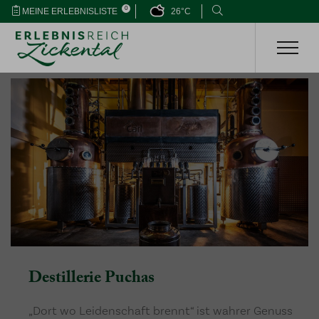
0
MEINE ERLEBNISLISTE
26°C
Destillerie Puchas
„Dort wo Leidenschaft brennt“ ist wahrer Genuss