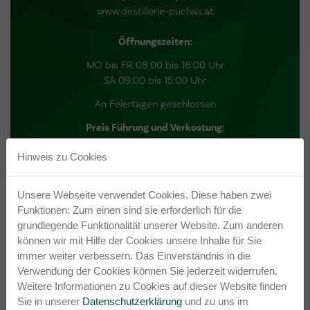
www.destillerie-puchas.at
Öffnungszeiten:
MO bis FR 08:00 bis 18:00 Uhr
SA 09:00 bis 15:00 Uhr
An Feiertagen geschlossen
Preis Führung und Verkostung:
Preis / Kosten: Richtet sich nach Gruppengröße und ist vor
Hinweis zu Cookies
Ort zu bezahlen
Mindestteilnehmer: keine
Mind. 15 Proben werden verkostet
Unsere Webseite verwendet Cookies. Diese haben zwei
Mindestalter für Verkostung: 18 Jahre
Funktionen: Zum einen sind sie erforderlich für die
grundlegende Funktionalität unserer Website. Zum anderen
können wir mit Hilfe der Cookies unsere Inhalte für Sie
ROUTENPLANUNG
immer weiter verbessern. Das Einverständnis in die
Verwendung der Cookies können Sie jederzeit widerrufen.
Weitere Informationen zu Cookies auf dieser Website finden
Sie in unserer
Datenschutzerklärung
und zu uns im