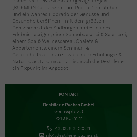
Pläne: Bis 2026 soll das ehrgeizige Projekt
„KUKMIRN Genusszentrum Puchas“ entstehen
und ein wahres Eldorado der Genüsse und
Gesundheit eröffnen – mit dem größten
Genussmarkt des Südburgenlandes, einem
Erlebnisheurigen, einer Schaubäckerei & Selcherei,
einem Spa & Wellnessareal, Chalets &
Appartements, einem Seminar- &
Gesundheitszentrum sowie einem Erholungs- &
Naturhotel. Und natürlich ist auch die Destillerie
ein Fixpunkt im Angebot.
KONTAKT
Destillerie Puchas GmbH
Genussplatz 3
7543 Kukmirn
+43 3328 32003 11
info@destillerie-puchas.at