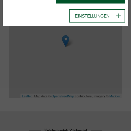
+
−
EINSTELLUNGEN
Leaflet
| Map data ©
OpenStreetMap
contributors, Imagery ©
Mapbox