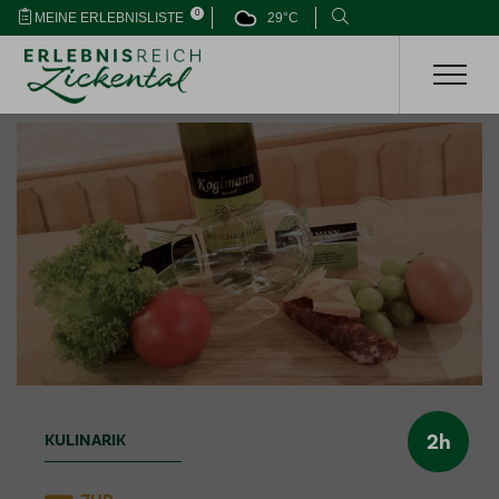
0
MEINE ERLEBNISLISTE
29°C
2h
KULINARIK