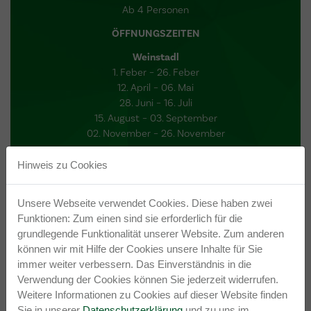
Ab 4 Personen
ÖFFNUNGSZEITEN
Weinstadl
1. Feber – 26. Feber
12. April – 06. Mai
28. Juni – 16. Juli
15. August – 03. September
02. November – 26. November
Montag und Dienstag Ruhetag
Hinweis zu Cookies
Sommerzeit: 16:00 - 23:00h
Winterzeit: 15:00 - 23:00h
Unsere Webseite verwendet Cookies. Diese haben zwei
Funktionen: Zum einen sind sie erforderlich für die
grundlegende Funktionalität unserer Website. Zum anderen
können wir mit Hilfe der Cookies unsere Inhalte für Sie
JETZT ANFRAGEN
immer weiter verbessern. Das Einverständnis in die
Verwendung der Cookies können Sie jederzeit widerrufen.
Weitere Informationen zu Cookies auf dieser Website finden
ROUTENPLANUNG
Sie in unserer
Datenschutzerklärung
und zu uns im