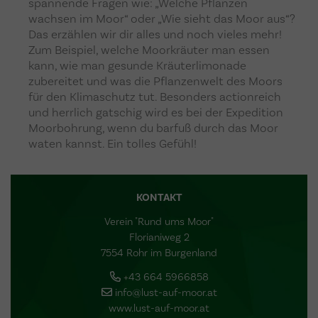
spannende Fragen wie: „Welche Pflanzen
wachsen im Moor“ oder „Wie sieht das Moor aus“?
Das erzählen wir dir alles und noch vieles mehr!
Zum Beispiel, welche Moorkräuter man essen
kann, wie man gesunde Kräuterlimonade
zubereitet und was die Pflanzenwelt des Moors
für den Klimaschutz tut. Besonders actionreich
und herrlich gatschig wird es bei der Expedition
Moorbohrung, wenn du barfuß durch das Moor
waten kannst. Ein tolles Gefühl!
KONTAKT
Verein "Rund ums Moor"
Florianiweg 2
7554 Rohr im Burgenland
+43 664 5966858
info@lust-auf-moor.at
www.lust-auf-moor.at