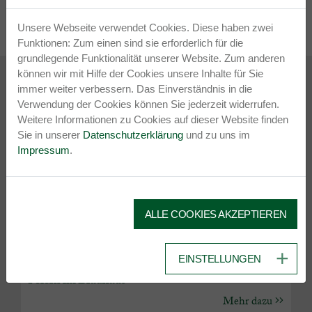
Leaflet
| Map data ©
OpenStreetMap
contributors, Imagery ©
Mapbox
Unsere Webseite verwendet Cookies. Diese haben zwei
Funktionen: Zum einen sind sie erforderlich für die
grundlegende Funktionalität unserer Website. Zum anderen
können wir mit Hilfe der Cookies unsere Inhalte für Sie
immer weiter verbessern. Das Einverständnis in die
Erlebnisreich Zickental
Verwendung der Cookies können Sie jederzeit widerrufen.
NEUESTE ANGEBOTE
Weitere Informationen zu Cookies auf dieser Website finden
Sie in unserer
Datenschutzerklärung
und zu uns im
Impressum
.
ALLE COOKIES AKZEPTIEREN
KULINARIK
EINSTELLUNGEN
Feiern im Brauhaus
Mehr dazu